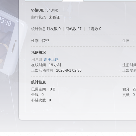
v浪
(UID: 34344)
邮箱状态
未验证
统计信息
好友数 0
|
回帖数 27
|
主题数 0
性别
保密
生日
-
艺
活跃概况
用户组
新手上路
在线时间
19 小时
注册时
上次活动时间
2026-8-1 02:36
上次发
统计信息
已用空间
0 B
积分
2
金钱
0
贡献
0
补链次数
0
园-