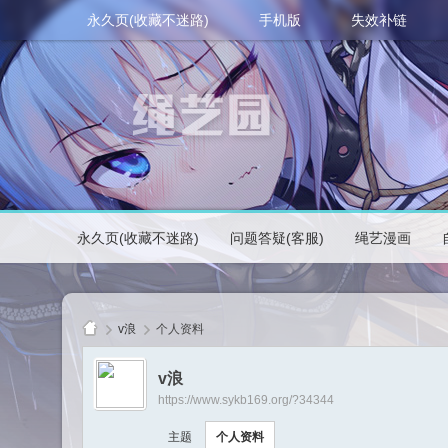
永久页(收藏不迷路)
手机版
失效补链
永久页(收藏不迷路)
问题答疑(客服)
绳艺漫画
v浪
个人资料
v浪
https://www.sykb169.org/?34344
绳
主题
个人资料