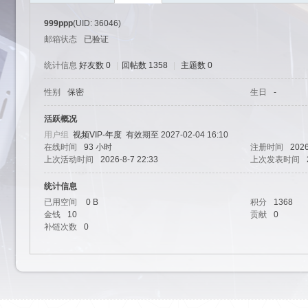
999ppp
(UID: 36046)
邮箱状态
已验证
统计信息
好友数 0
|
回帖数 1358
|
主题数 0
性别
保密
生日
-
艺
活跃概况
用户组
视频VIP-年度
有效期至 2027-02-04 16:10
在线时间
93 小时
注册时间
2026
上次活动时间
2026-8-7 22:33
上次发表时间
统计信息
已用空间
0 B
积分
1368
金钱
10
贡献
0
补链次数
0
园-