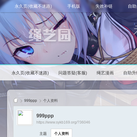
永久页(收藏不迷路)
手机版
失效补链
自助
永久页(收藏不迷路)
问题答疑(客服)
绳艺漫画
自助升
999ppp
个人资料
999ppp
https://www.sykb169.org/?36046
绳
主题
个人资料