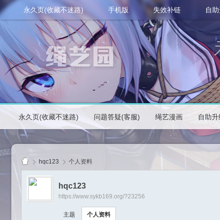
永久页(收藏不迷路)
手机版
失效补链
自助
永久页(收藏不迷路)
问题答疑(客服)
绳艺漫画
自助升
hqc123
个人资料
hqc123
https://www.sykb169.org/?23256
绳
主题
个人资料