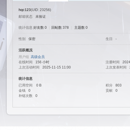
hqc123
(UID: 23256)
邮箱状态
未验证
统计信息
好友数 0
|
回帖数 378
|
主题数 0
性别
保密
生日
-
艺
活跃概况
用户组
高级会员
在线时间
156 小时
注册时间
2024
上次活动时间
2025-11-15 11:00
上次发表时间
统计信息
已用空间
0 B
积分
803
金钱
0
贡献
0
补链次数
0
园-